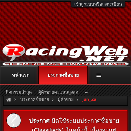
เข้าสู่ระบบหรือลงทะเบียน
หน้าแรก
ประกาศซื้อขาย
ติดต่อลงโฆษณา
racingweb@gmail.com
หรือโทร. 081-811-1138
หรืออ่านรายละเอียดเพิ่มเติม คลิกที่นี่
...
กิจกรรมล่าสุด
ผู้ค้าขายคะแนนสูงสุด
ประกาศซื้อขาย
ผู้ค้าขาย
jun_Za
ประกาศ
ปิดใช้ระบบประกาศซื้อขาย
(Classifieds) ในหน้านี้ เนื่องจากฟ