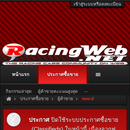
เข้าสู่ระบบหรือลงทะเบียน
หน้าแรก
ประกาศซื้อขาย
ติดต่อลงโฆษณา
racingweb@gmail.com
หรือโทร. 081-811-1138
หรืออ่านรายละเอียดเพิ่มเติม คลิกที่นี่
...
กิจกรรมล่าสุด
ผู้ค้าขายคะแนนสูงสุด
ประกาศซื้อขาย
ผู้ค้าขาย
noo-d
ประกาศ
ปิดใช้ระบบประกาศซื้อขาย
(Classifieds) ในหน้านี้ เนื่องจากฟ