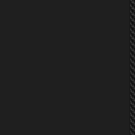
l3oZo
PONG DMAX
Lee_ES
feelgood
kae_za
*~บอย (ลาม...ก)~*
+ SENG +
JZA80DriftDancer
USED-PART
INTER_ZONE
Nunazaa
Thep Modify