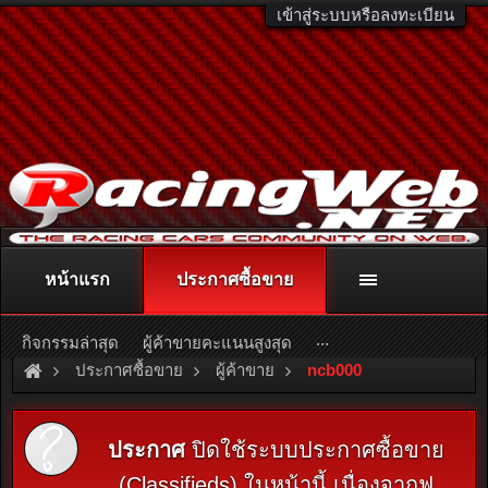
เข้าสู่ระบบหรือลงทะเบียน
หน้าแรก
ประกาศซื้อขาย
ติดต่อลงโฆษณา
racingweb@gmail.com
หรือโทร. 081-811-1138
หรืออ่านรายละเอียดเพิ่มเติม คลิกที่นี่
...
กิจกรรมล่าสุด
ผู้ค้าขายคะแนนสูงสุด
ประกาศซื้อขาย
ผู้ค้าขาย
ncb000
ประกาศ
ปิดใช้ระบบประกาศซื้อขาย
(Classifieds) ในหน้านี้ เนื่องจากฟ