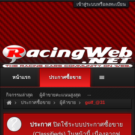
เข้าสู่ระบบหรือลงทะเบียน
หน้าแรก
ประกาศซื้อขาย
ติดต่อลงโฆษณา
racingweb@gmail.com
หรือโทร. 081-811-1138
หรืออ่านรายละเอียดเพิ่มเติม คลิกที่นี่
...
กิจกรรมล่าสุด
ผู้ค้าขายคะแนนสูงสุด
ประกาศซื้อขาย
ผู้ค้าขาย
golf_@31
ประกาศ
ปิดใช้ระบบประกาศซื้อขาย
(Classifieds) ในหน้านี้ เนื่องจากฟ