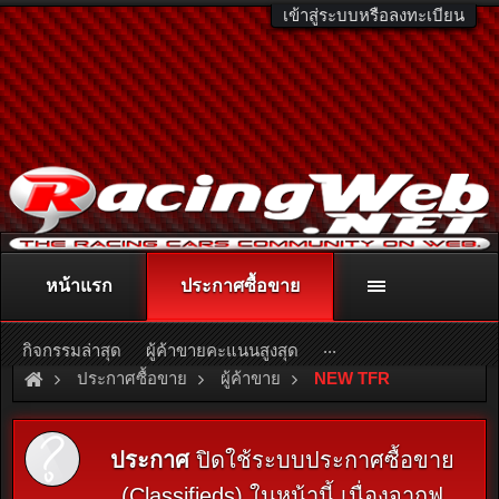
เข้าสู่ระบบหรือลงทะเบียน
หน้าแรก
ประกาศซื้อขาย
ติดต่อลงโฆษณา
racingweb@gmail.com
หรือโทร. 081-811-1138
หรืออ่านรายละเอียดเพิ่มเติม คลิกที่นี่
...
กิจกรรมล่าสุด
ผู้ค้าขายคะแนนสูงสุด
ประกาศซื้อขาย
ผู้ค้าขาย
NEW TFR
ประกาศ
ปิดใช้ระบบประกาศซื้อขาย
(Classifieds) ในหน้านี้ เนื่องจากฟ