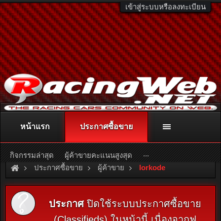
เข้าสู่ระบบหรือลงทะเบียน
หน้าแรก
ประกาศซื้อขาย
ติดต่อลงโฆษณา
racingweb@gmail.com
หรือโทร. 081-811-1138
หรืออ่านรายละเอียดเพิ่มเติม คลิกที่นี่
...
กิจกรรมล่าสุด
ผู้ค้าขายคะแนนสูงสุด
ประกาศซื้อขาย
ผู้ค้าขาย
lorkode
ประกาศ
ปิดใช้ระบบประกาศซื้อขาย
(Classifieds) ในหน้านี้ เนื่องจากฟ