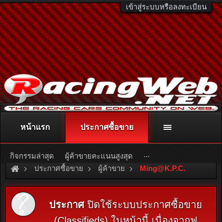
เข้าสู่ระบบหรือลงทะเบียน
หน้าแรก
ประกาศซื้อขาย
ติดต่อลงโฆษณา
racingweb@gmail.com
หรือโทร. 081-811-1138
หรืออ่านรายละเอียดเพิ่มเติม คลิกที่นี่
...
กิจกรรมล่าสุด
ผู้ค้าขายคะแนนสูงสุด
ประกาศซื้อขาย
ผู้ค้าขาย
Ming@K.P.C
.
ประกาศ
ปิดใช้ระบบประกาศซื้อขาย
(Classifieds) ในหน้านี้ เนื่องจากฟ