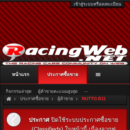
เข้าสู่ระบบหรือลงทะเบียน
หน้าแรก
ประกาศซื้อขาย
ติดต่อลงโฆษณา
racingweb@gmail.com
หรือโทร. 081-811-1138
หรืออ่านรายละเอียดเพิ่มเติม คลิกที่นี่
...
กิจกรรมล่าสุด
ผู้ค้าขายคะแนนสูงสุด
ประกาศซื้อขาย
ผู้ค้าขาย
NUTTO.B11
ประกาศ
ปิดใช้ระบบประกาศซื้อขาย
(Classifieds) ในหน้านี้ เนื่องจากฟ