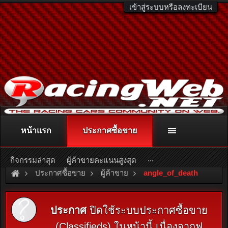
เข้าสู่ระบบหรือลงทะเบียน
หน้าแรก
ประกาศซื้อขาย
ติดต่อลงโฆษณา
racingweb@gmail.com
หรือโทร. 081-811-1138
หรืออ่านรายละเอียดเพิ่มเติม คลิกที่นี่
...
กิจกรรมล่าสุด
ผู้ค้าขายคะแนนสูงสุด
ประกาศซื้อขาย
ผู้ค้าขาย
angle_of_death
ประกาศ
ปิดใช้ระบบประกาศซื้อขาย
(Classifieds) ในหน้านี้ เนื่องจากฟ