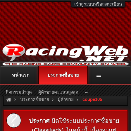
เข้าสู่ระบบหรือลงทะเบียน
หน้าแรก
ประกาศซื้อขาย
ติดต่อลงโฆษณา
racingweb@gmail.com
หรือโทร. 081-811-1138
หรืออ่านรายละเอียดเพิ่มเติม คลิกที่นี่
...
กิจกรรมล่าสุด
ผู้ค้าขายคะแนนสูงสุด
ประกาศซื้อขาย
ผู้ค้าขาย
coupe105
ประกาศ
ปิดใช้ระบบประกาศซื้อขาย
(Classifieds) ในหน้านี้ เนื่องจากฟ