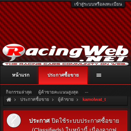
เข้าสู่ระบบหรือลงทะเบียน
หน้าแรก
ประกาศซื้อขาย
ติดต่อลงโฆษณา
racingweb@gmail.com
หรือโทร. 081-811-1138
หรืออ่านรายละเอียดเพิ่มเติม คลิกที่นี่
...
กิจกรรมล่าสุด
ผู้ค้าขายคะแนนสูงสุด
ประกาศซื้อขาย
ผู้ค้าขาย
kamolwat_t
ประกาศ
ปิดใช้ระบบประกาศซื้อขาย
(Classifieds) ในหน้านี้ เนื่องจากฟ