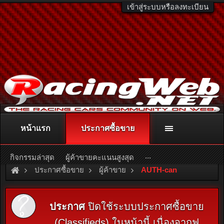
เข้าสู่ระบบหรือลงทะเบียน
หน้าแรก
ประกาศซื้อขาย
ติดต่อลงโฆษณา
racingweb@gmail.com
หรือโทร. 081-811-1138
หรืออ่านรายละเอียดเพิ่มเติม คลิกที่นี่
...
กิจกรรมล่าสุด
ผู้ค้าขายคะแนนสูงสุด
ประกาศซื้อขาย
ผู้ค้าขาย
AUTH-can
ประกาศ
ปิดใช้ระบบประกาศซื้อขาย
(Classifieds) ในหน้านี้ เนื่องจากฟ