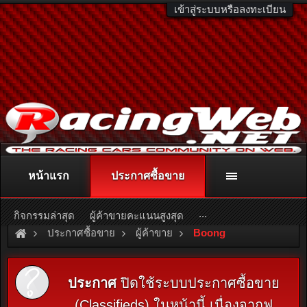
เข้าสู่ระบบหรือลงทะเบียน
หน้าแรก
ประกาศซื้อขาย
ติดต่อลงโฆษณา
racingweb@gmail.com
หรือโทร. 081-811-1138
หรืออ่านรายละเอียดเพิ่มเติม คลิกที่นี่
...
กิจกรรมล่าสุด
ผู้ค้าขายคะแนนสูงสุด
ประกาศซื้อขาย
ผู้ค้าขาย
Boong
ประกาศ
ปิดใช้ระบบประกาศซื้อขาย
(Classifieds) ในหน้านี้ เนื่องจากฟ