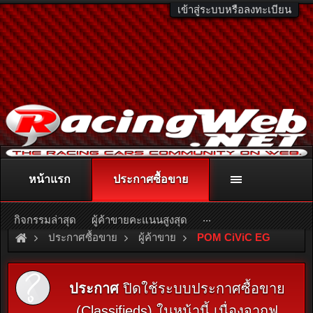
เข้าสู่ระบบหรือลงทะเบียน
หน้าแรก
ประกาศซื้อขาย
ติดต่อลงโฆษณา
racingweb@gmail.com
หรือโทร. 081-811-1138
หรืออ่านรายละเอียดเพิ่มเติม คลิกที่นี่
...
กิจกรรมล่าสุด
ผู้ค้าขายคะแนนสูงสุด
ประกาศซื้อขาย
ผู้ค้าขาย
POM CiViC EG
ประกาศ
ปิดใช้ระบบประกาศซื้อขาย
(Classifieds) ในหน้านี้ เนื่องจากฟ