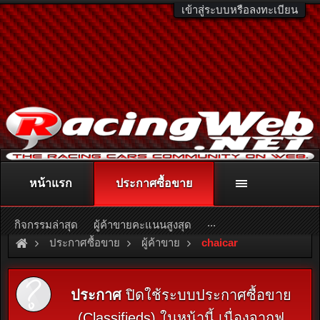
เข้าสู่ระบบหรือลงทะเบียน
หน้าแรก
ประกาศซื้อขาย
ติดต่อลงโฆษณา
racingweb@gmail.com
หรือโทร. 081-811-1138
หรืออ่านรายละเอียดเพิ่มเติม คลิกที่นี่
...
กิจกรรมล่าสุด
ผู้ค้าขายคะแนนสูงสุด
ประกาศซื้อขาย
ผู้ค้าขาย
chaicar
ประกาศ
ปิดใช้ระบบประกาศซื้อขาย
(Classifieds) ในหน้านี้ เนื่องจากฟ