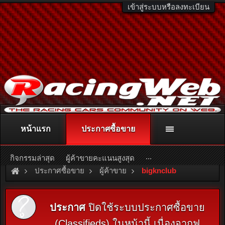
เข้าสู่ระบบหรือลงทะเบียน
หน้าแรก
ประกาศซื้อขาย
ติดต่อลงโฆษณา
racingweb@gmail.com
หรือโทร. 081-811-1138
หรืออ่านรายละเอียดเพิ่มเติม คลิกที่นี่
...
กิจกรรมล่าสุด
ผู้ค้าขายคะแนนสูงสุด
ประกาศซื้อขาย
ผู้ค้าขาย
bigknclub
ประกาศ
ปิดใช้ระบบประกาศซื้อขาย
(Classifieds) ในหน้านี้ เนื่องจากฟ