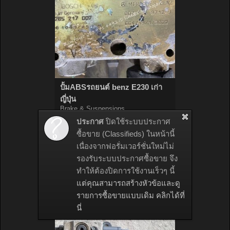
ปั้มABSรถยนต์ benz E230 เก่า
ญี่ปุ่น
Brake & Suspensions
ปั้มABSรถยนต์
ประกาศ
ปิดใช้ระบบประกาศ
ซื้อขาย (Classifieds) ในหน้านี้
Zimfourz
,
9 เมษายน 2022
เนื่องจากฟอรั่มเวอร์ชั่นใหม่ไม่
ขาย
THB 3,500.00
รองรับระบบประกาศซื้อขาย จึง
หมดอายุใน:
ไม่มี
ทำให้ต้องปิดการใช้งานเร็วๆ นี้
เข้าชม:
1,672
แต่คุณสามารถสร้างหัวข้อและดู
รายการซื้อขายแบบเดิม คลิกได้ที่
นี่