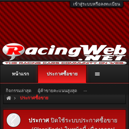
เข้าสู่ระบบหรือลงทะเบียน
หน้าแรก
ประกาศซื้อขาย
ติดต่อลงโฆษณา
racingweb@gmail.com
หรือโทร. 081-811-1138
หรืออ่านรายละเอียดเพิ่มเติม คลิกที่นี่
...
กิจกรรมล่าสุด
ผู้ค้าขายคะแนนสูงสุด
ประกาศซื้อขาย
ประกาศ
ปิดใช้ระบบประกาศซื้อขาย