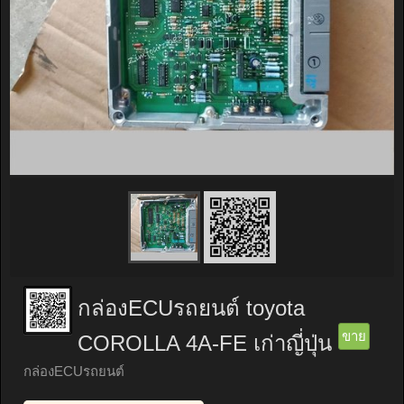
กล่องECUรถยนต์ toyota
ขาย
COROLLA 4A-FE เก่าญี่ปุ่น
กล่องECUรถยนต์