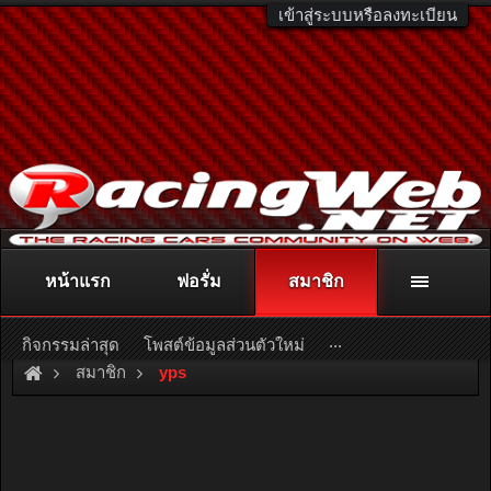
เข้าสู่ระบบหรือลงทะเบียน
หน้าแรก
ฟอรั่ม
สมาชิก
ติดต่อลงโฆษณา
racingweb@gmail.com
หรือโทร. 081-811-1138
หรืออ่านรายละเอียดเพิ่มเติม คลิกที่นี่
...
กิจกรรมล่าสุด
โพสต์ข้อมูลส่วนตัวใหม่
สมาชิก
yps