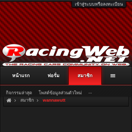
เข้าสู่ระบบหรือลงทะเบียน
หน้าแรก
ฟอรั่ม
สมาชิก
ติดต่อลงโฆษณา
racingweb@gmail.com
หรือโทร. 081-811-1138
หรืออ่านรายละเอียดเพิ่มเติม คลิกที่นี่
...
กิจกรรมล่าสุด
โพสต์ข้อมูลส่วนตัวใหม่
สมาชิก
wannawutt