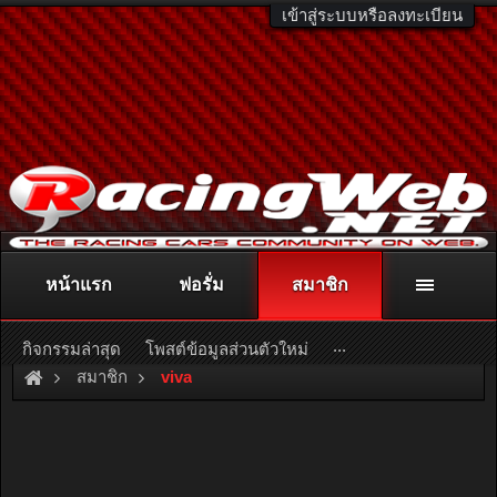
เข้าสู่ระบบหรือลงทะเบียน
หน้าแรก
ฟอรั่ม
สมาชิก
ติดต่อลงโฆษณา
racingweb@gmail.com
หรือโทร. 081-811-1138
หรืออ่านรายละเอียดเพิ่มเติม คลิกที่นี่
...
กิจกรรมล่าสุด
โพสต์ข้อมูลส่วนตัวใหม่
สมาชิก
viva