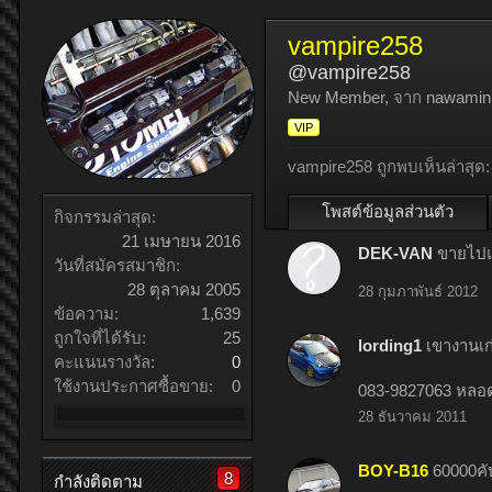
vampire258
@vampire258
New Member
,
จาก
nawamin
VIP
vampire258 ถูกพบเห็นล่าสุด:
โพสต์ข้อมูลส่วนตัว
กิจกรรมล่าสุด:
21 เมษายน 2016
DEK-VAN
ขายไปแ
วันที่สมัครสมาชิก:
28 ตุลาคม 2005
28 กุมภาพันธ์ 2012
ข้อความ:
1,639
ถูกใจที่ได้รับ:
25
lording1
เขางานเก่
คะแนนรางวัล:
0
ใช้งานประกาศซื้อขาย:
0
083-9827063 หลอ
28 ธันวาคม 2011
BOY-B16
60000ค
8
กำลังติดตาม