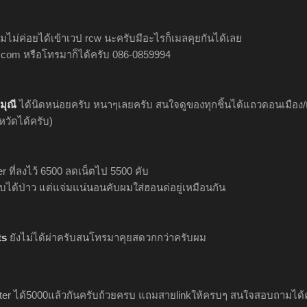
ไม่ค่อยได้เข้าเวป rcw นะครับมีอะไรก็เมลคุยกันได้เลย
.com
หรือโทรมาก็ได้ครับ 086-0859994
มุณี
ได้นิดหน่อยครับ หนาๆเลยครับ สนใจดูของทุกชิ้นได้แถวดอนเมือง/
งหวัดได้ครับ)
r ที่ลงไว้ 6500 ลดเน็ตไป 5500 คับ
่โบได้ป่าว แต่แจ่มแน่นอนคับผมใส่ฮอนด่อยู่เหมือนกัน
ts
ยังไม่ได้ผ่าครับสนโทรมาคุยสดวกกว่าครับผม
ater ได้5000แล้วกันครับถ้วยครบ แถมสายlinkให้ครบๆ สนใจสอบถามได