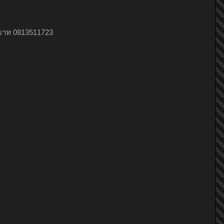
EmPel2ol2
peace.peace
slimant
00บาท 0813511723
DECIRO
Nung Engine Parts
modi
Nung Engine Parts
modi
art_project
slimant
[ T ]_TuaYaii
peace.peace