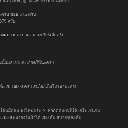
รบแต่เจอสัญญาณ cvt กระพริบนะครับ
ัยนะครับ ซอย 5 นะครับ
679 ครับ
ของผมวายครบ แต่กล่องเกียร์เสียครับ
ุ่งนี้ผมส่งรายละเอียดให้นะครับ
ยร์sr20 16000 ครับ สนใจยังไงโทรมานะครับ
ใช้หม้อต้ม ตัวไหนครับ<< หวัดดีคับผมก็ใช้ เจโบเช่นกัน
urbo แบบรองรับม้าได้ 280 คับ สบายๆเลยคับ