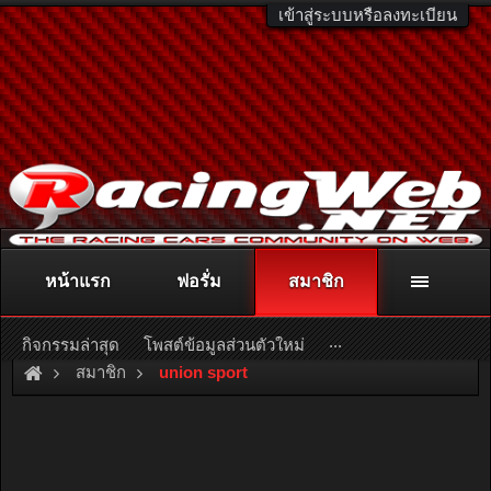
เข้าสู่ระบบหรือลงทะเบียน
หน้าแรก
ฟอรั่ม
สมาชิก
ติดต่อลงโฆษณา
racingweb@gmail.com
หรือโทร. 081-811-1138
หรืออ่านรายละเอียดเพิ่มเติม คลิกที่นี่
...
กิจกรรมล่าสุด
โพสต์ข้อมูลส่วนตัวใหม่
สมาชิก
union sport