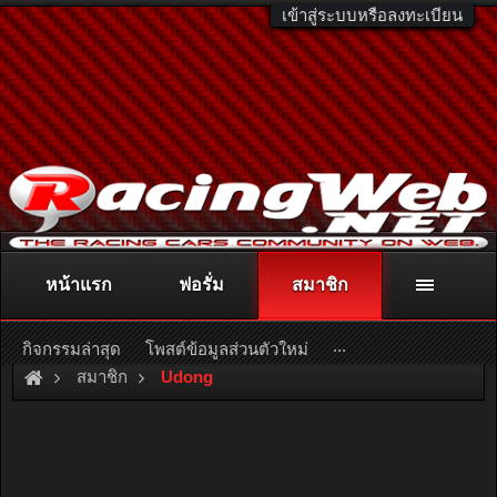
เข้าสู่ระบบหรือลงทะเบียน
หน้าแรก
ฟอรั่ม
สมาชิก
ติดต่อลงโฆษณา
racingweb@gmail.com
หรือโทร. 081-811-1138
หรืออ่านรายละเอียดเพิ่มเติม คลิกที่นี่
...
กิจกรรมล่าสุด
โพสต์ข้อมูลส่วนตัวใหม่
สมาชิก
Udong