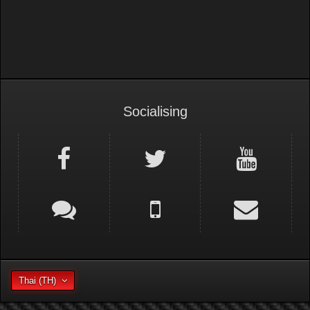
Socialising
Thai (TH)