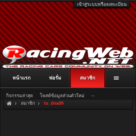
เข้าสู่ระบบหรือลงทะเบียน
หน้าแรก
ฟอรั่ม
สมาชิก
ติดต่อลงโฆษณา
racingweb@gmail.com
หรือโทร. 081-811-1138
หรืออ่านรายละเอียดเพิ่มเติม คลิกที่นี่
...
กิจกรรมล่าสุด
โพสต์ข้อมูลส่วนตัวใหม่
สมาชิก
tu_dna09