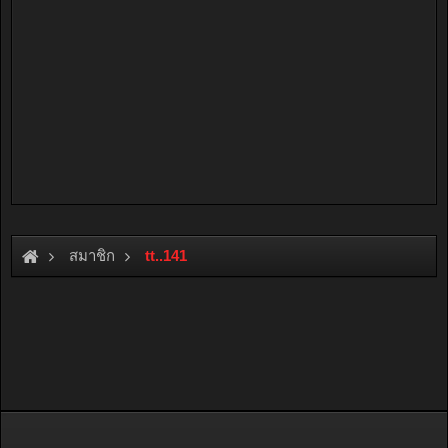
สมาชิก
tt..141