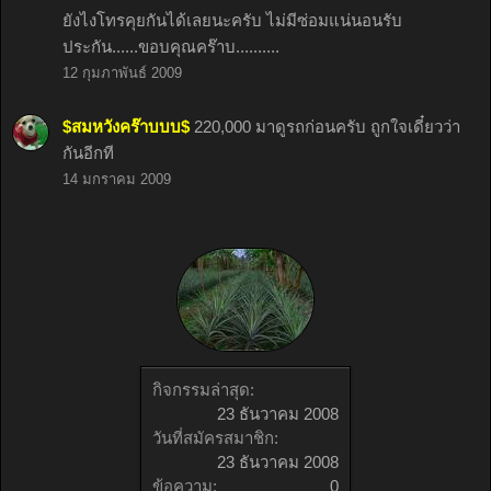
ยังไงโทรคุยกันได้เลยนะครับ ไม่มีซ่อมแน่นอนรับ
ประกัน......ขอบคุณคร๊าบ..........
12 กุมภาพันธ์ 2009
$สมหวังคร๊าบบบ$
220,000 มาดูรถก่อนครับ ถูกใจเดี๋ยวว่า
กันอีกที
14 มกราคม 2009
กิจกรรมล่าสุด:
23 ธันวาคม 2008
วันที่สมัครสมาชิก:
23 ธันวาคม 2008
ข้อความ:
0