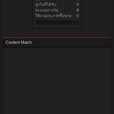
ถูกใจที่ได้รับ:
0
คะแนนรางวัล:
0
ใช้งานประกาศซื้อขาย:
0
Content Match