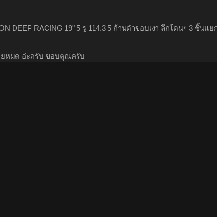
N DEEP RACING 19" 5 รู 114.3 5 ก้านดำขอบเงา ลึกโดนๆ 3 ชิ้นแยกไ
ันหายหมด อ่ะครับ ขอบคุณครับ
ไฟ วงแหวน ว่ะ หามาหน่อย
ซะหน่อย.... ซันนั่นแหละ..เจ้าชู้น๊ะ....