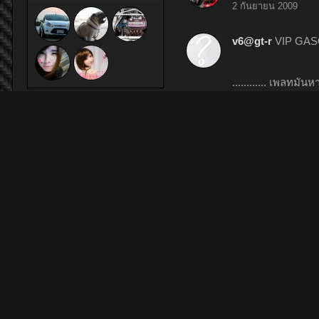
2 กันยายน 2009
v6@gt-r
VIP GASO
............ เพลทม
2 กันยายน 2009
1
ติดตามแล้ว
yokkung
อยากได้
31 สิงหาคม 2009
l3oZo
a ham
อาชีพ:
25 กุมภาพันธ์ 2009
Garage&Fabrication
l3oZo
คร๊า......
แบ่งปันหน้านี้
21 กุมภาพันธ์ 2009
l3oZo
ม่ะดั้ยเจ้าชู้