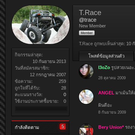
T.Race
@trace
New Member
Member
T.Race ถูกพบเห็นล่าสุด:
10 
กิจกรรมล่าสุด:
โพสต์ข้อมูลส่วนตัว
10 กันยายน 2013
l3oZo
รูปสวยเนอะ.
วันที่สมัครสมาชิก:
12 กรกฎาคม 2007
28 ตุลาคม 2009
ข้อความ:
259
ถูกใจที่ได้รับ:
28
ANGEL
มาเม้นให้ล
คะแนนรางวัล:
0
ใช้งานประกาศซื้อขาย:
0
ฝันดีอะ
8 กันยายน 2009
5
Bery Union*
รถงา
กำลังติดตาม