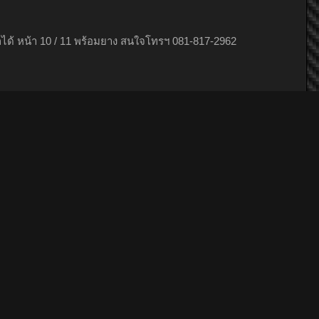
yokkung
tikky
เอวี่^เรซซิ่ง
ด้ หน้า 10 / 11 พร้อมยาง สนใจโทรฯ 081-817-2962
l3oZo
~nun_y
yokkung