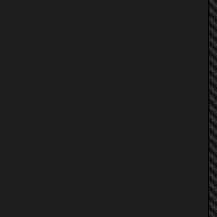
tom_agro
god army
K.J.
NON Sr B12
mommamz
tom_agro
mommamz
K.J.
NON Sr B12