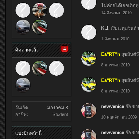
ไม่ค่อยได้เจอเด็กท
14 สิงหาคม 2010
K.J.
เรียน'ทุมวันด
1 สิงหาคม 2010
4
ติดตามแล้ว
Ea"RT"h
สุขสันต์ว
8 มกราคม 2010
Ea"RT"h
สุขสันต์ว
8 มกราคม 2010
newvenice
อิอิ ข
วันเกิด:
มกราคม 8
อาชีพ:
Student
10 พฤศจิกายน 2009
newvenice
อิอิ ข
แบ่งปันหน้านี้