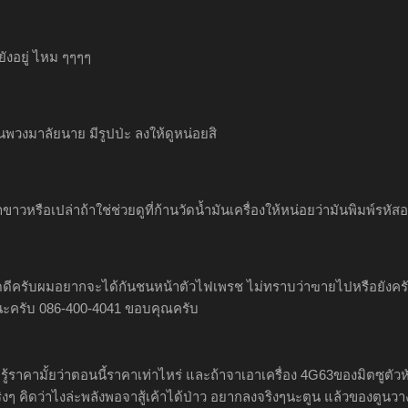
 ยังอยู่ ไหม ๆๆๆๆ
นพวงมาลัยนาย มีรูปป่ะ ลงให้ดูหน่อยสิ
าขาวหรือเปล่าถ้าใช่ช่วยดูที่ก้านวัดน้ำมันเครื่องให้หน่อยว่ามันพิมพ์รหัส
ดดีครับผมอยากจะได้กันชนหน้าตัวไฟเพรช ไม่ทราบว่าฃายไปหรือยังครับ แ
้นะครับ 086-400-4041 ขอบคุณครับ
รู้ราคามั้ยว่าตอนนี้ราคาเท่าไหร่ และถ้าจาเอาเครื่อง 4G63ของมิตซูตัวห
ๆ คิดว่าไงล่ะพลังพอจาสู้เค้าได้ป่าว อยากลงจริงๆนะตูน แล้วของตูนวางเค