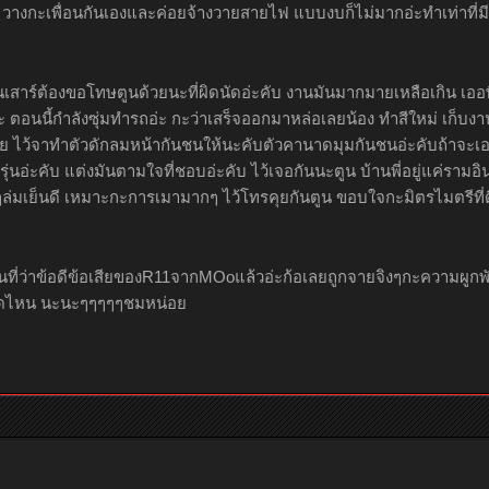
างกะเพื่อนกันเองและค่อยจ้างวายสายไฟ แบบงบก็ไม่มากอ่ะทำเท่าที่มี
วันเสาร์ต้องขอโทษตูนด้วยนะที่ผิดนัดอ่ะคับ งานมันมากมายเหลือเกิน เออพี
อนนี้กำลังซุ่มทำรถอ่ะ กะว่าเสร็จออกมาหล่อเลยน้อง ทำสีใหม่ เก็บงานช
ลย ไว้จาทำตัวดักลมหน้ากันชนให้นะคับตัวคานาดมุมกันชนอ่ะคับถ้าจะเ
ุ่นอ่ะคับ แต่งมันตามใจที่ชอบอ่ะคับ ไว้เจอกันนะตูน บ้านพี่อยู่แค่รามอ
ๆล่มเย็นดี เหมาะกะการเมามากๆ ไว้โทรคุยกันตูน ขอบใจกะมิตรไมตรีที
านที่ว่าข้อดีข้อเสียของR11จากMOoแล้วอ่ะก้อเลยถูกจายจิงๆกะความผู
าดไหน นะนะๆๆๆๆๆชมหน่อย