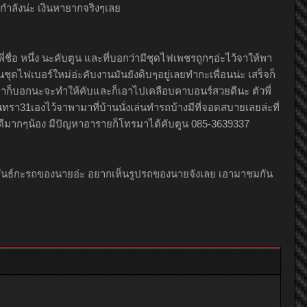
กำลังน่ะ เงินหายากจริงๆเลย
่ชื่อ หนึ่ง นะคับตูน และที่บอกว่ามีชุดไฟเพชรถูกๆอ่ะไว้จาให้พา
ุดไฟเบอร์ใหม่อ่ะคับงานมันยังดิบๆอยู่เลยทำกะเพื่อนน่ะ เสร็จก็
อาก็บอกนะจะทำให้คับและก็เอาไปเคลือบคาบอนร์สวยดีนะ ตัวพี่
ินทรา31เองไว้จาพามาที่บ้านนั่งเล่นทำรถบ้างมีที่จอดสบายเลยล่ะที่
่ดีมากๆน้อง มีปัญหาอารายก็โทรมาได้คับตูน 085-3639337
กพันธ์กะรถของนายอ่ะ อยากเห็นรูปรถของนายจังเลย เอามาชมกัน