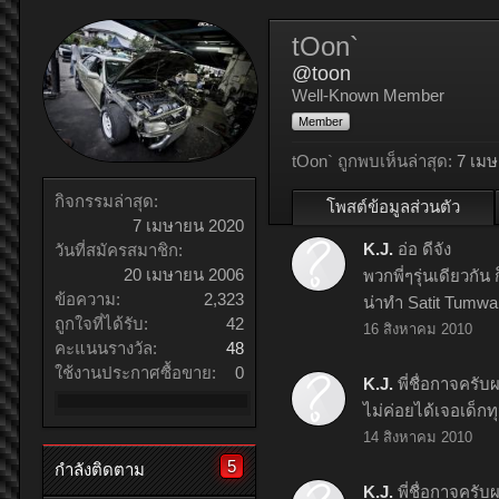
tOon`
@toon
Well-Known Member
Member
tOon` ถูกพบเห็นล่าสุด:
7 เม
กิจกรรมล่าสุด:
โพสต์ข้อมูลส่วนตัว
7 เมษายน 2020
K.J.
อ่อ ดีจัง
วันที่สมัครสมาชิก:
20 เมษายน 2006
พวกพี่ๆรุ่นเดียวกัน
ข้อความ:
2,323
น่าทำ Satit Tumwan
ถูกใจที่ได้รับ:
42
16 สิงหาคม 2010
คะแนนรางวัล:
48
ใช้งานประกาศซื้อขาย:
0
K.J.
พี่ชื่อกาจครับ
ไม่ค่อยได้เจอเด็กท
14 สิงหาคม 2010
5
กำลังติดตาม
K.J.
พี่ชื่อกาจครับ