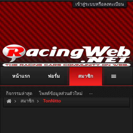
เข้าสู่ระบบหรือลงทะเบียน
หน้าแรก
ฟอรั่ม
สมาชิก
ติดต่อลงโฆษณา
racingweb@gmail.com
หรือโทร. 081-811-1138
หรืออ่านรายละเอียดเพิ่มเติม คลิกที่นี่
...
กิจกรรมล่าสุด
โพสต์ข้อมูลส่วนตัวใหม่
สมาชิก
TonNitto