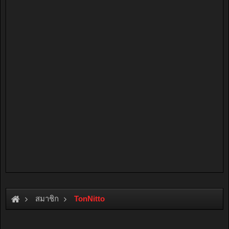
สมาชิก
TonNitto