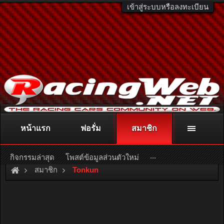
เข้าสู่ระบบหรือลงทะเบียน
หน้าแรก
ฟอรั่ม
สมาชิก
ติดต่อลงโฆษณา
racingweb@gmail.com
หรือโทร. 081-811-1138
หรืออ่านรายละเอียดเพิ่มเติม คลิกที่นี่
...
กิจกรรมล่าสุด
โพสต์ข้อมูลส่วนตัวใหม่
สมาชิก
Tonkun