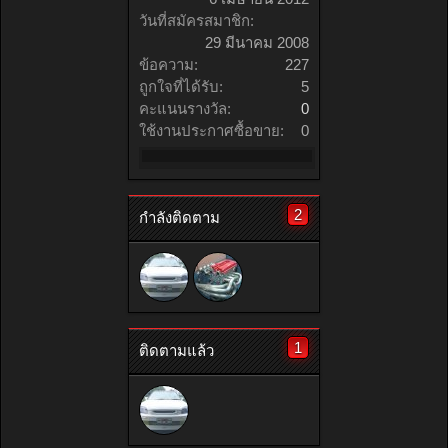
วันที่สมัครสมาชิก:
29 มีนาคม 2008
ข้อความ:
227
ถูกใจที่ได้รับ:
5
คะแนนรางวัล:
0
ใช้งานประกาศซื้อขาย:
0
2
กำลังติดตาม
1
ติดตามแล้ว