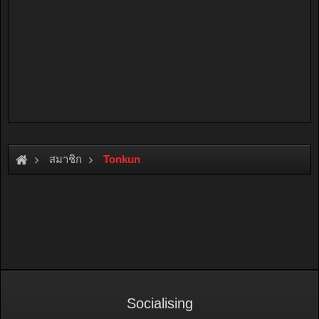
สมาชิก
Tonkun
Socialising