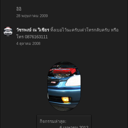
อิอิ
28 พฤษภาคม 2009
วัชรพงษ์ ณ วิเชียร
ทิ้งเบอไว้นะครับเด่วโทรกลับครับ หรือ
โทร 0876163111
4 ตุลาคม 2008
กิจกรรมล่าสุด:
6 เมษายน 2012