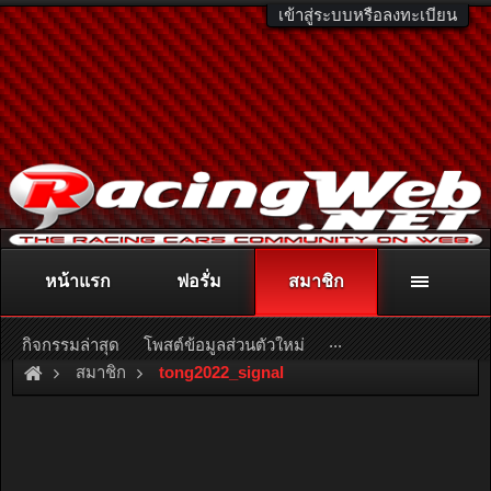
เข้าสู่ระบบหรือลงทะเบียน
หน้าแรก
ฟอรั่ม
สมาชิก
ติดต่อลงโฆษณา
racingweb@gmail.com
หรือโทร. 081-811-1138
หรืออ่านรายละเอียดเพิ่มเติม คลิกที่นี่
...
กิจกรรมล่าสุด
โพสต์ข้อมูลส่วนตัวใหม่
สมาชิก
tong2022_signal