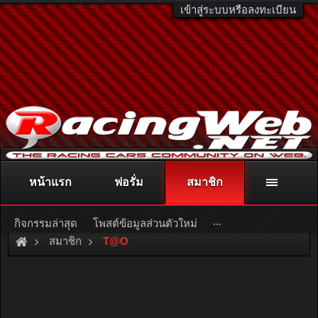
เข้าสู่ระบบหรือลงทะเบียน
หน้าแรก
ฟอรั่ม
สมาชิก
ติดต่อลงโฆษณา
racingweb@gmail.com
หรือโทร. 081-811-1138
หรืออ่านรายละเอียดเพิ่มเติม คลิกที่นี่
...
กิจกรรมล่าสุด
โพสต์ข้อมูลส่วนตัวใหม่
สมาชิก
T@O