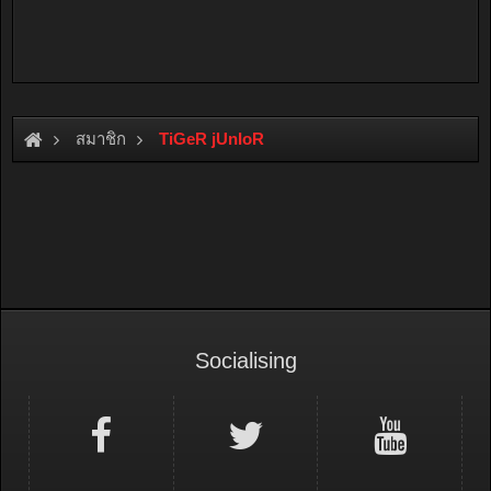
สมาชิก
TiGeR jUnIoR
Socialising