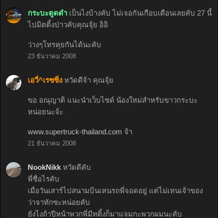
กระบะตูดดำ
เป็นไงบ้างคับ ไม่เจอกันเกือบเดือนเลยคับ 27 นี้
ไปมิตติ้งป่าวคับคุณจุ้ย อิอิ
ว่างๆโทรคุยกันได้นะคับ
23 ธันวาคม 2008
เอวี่^เรซซิ่ง
หวัดดีจ้า คุณจุ้ย
ขอ อณุญาติ แนะนำเว็บไซด์ น้องใหม่สำหรับขาวกระบะ
หน่อยนะจ้ะ
www.supertruck-thailand.com
จ้า
21 ธันวาคม 2008
NookNikk
หวัดดีคับ
พี่ชื่อไรคับ
เมื่อวันเสาร์ไปสนามบินเหนรถพี่จอดอยู่ แต่ไม่เหนเจ้าของ
ว่าจาทักซะหน่อยคับ
ยังไงถ้าปีหน้าพวกพี่มีทติ้งก็มาแจมกะพวกผมนะคับ