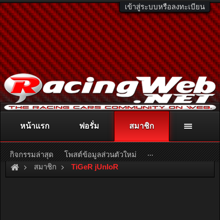
เข้าสู่ระบบหรือลงทะเบียน
หน้าแรก
ฟอรั่ม
สมาชิก
ติดต่อลงโฆษณา
racingweb@gmail.com
หรือโทร. 081-811-1138
หรืออ่านรายละเอียดเพิ่มเติม คลิกที่นี่
...
กิจกรรมล่าสุด
โพสต์ข้อมูลส่วนตัวใหม่
สมาชิก
TiGeR jUnIoR