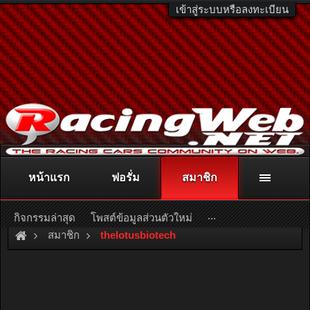
เข้าสู่ระบบหรือลงทะเบียน
หน้าแรก
ฟอรั่ม
สมาชิก
ติดต่อลงโฆษณา
racingweb@gmail.com
หรือโทร. 081-811-1138
หรืออ่านรายละเอียดเพิ่มเติม คลิกที่นี่
...
กิจกรรมล่าสุด
โพสต์ข้อมูลส่วนตัวใหม่
สมาชิก
thelotusbiotech