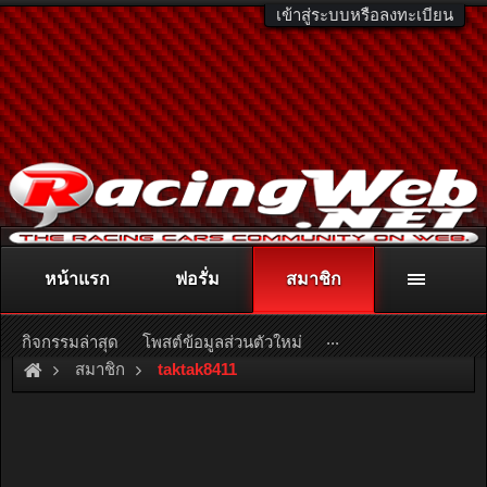
เข้าสู่ระบบหรือลงทะเบียน
หน้าแรก
ฟอรั่ม
สมาชิก
ติดต่อลงโฆษณา
racingweb@gmail.com
หรือโทร. 081-811-1138
หรืออ่านรายละเอียดเพิ่มเติม คลิกที่นี่
...
กิจกรรมล่าสุด
โพสต์ข้อมูลส่วนตัวใหม่
สมาชิก
taktak8411