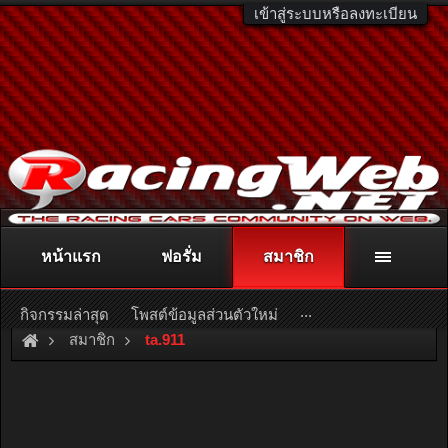
เข้าสู่ระบบหรือลงทะเบียน
หน้าแรก
ฟอรั่ม
สมาชิก
ติดต่อลงโฆษณา
racingweb@gmail.com
หรือโทร. 081-811-1138
หรืออ่านรายละเอียดเพิ่มเติม คลิกที่นี่
...
กิจกรรมล่าสุด
โพสต์ข้อมูลส่วนตัวใหม่
สมาชิก
ta.911