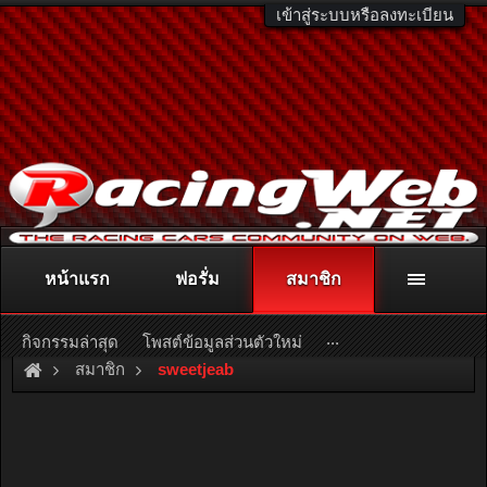
เข้าสู่ระบบหรือลงทะเบียน
หน้าแรก
ฟอรั่ม
สมาชิก
ติดต่อลงโฆษณา
racingweb@gmail.com
หรือโทร. 081-811-1138
หรืออ่านรายละเอียดเพิ่มเติม คลิกที่นี่
...
กิจกรรมล่าสุด
โพสต์ข้อมูลส่วนตัวใหม่
สมาชิก
sweetjeab