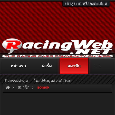
เข้าสู่ระบบหรือลงทะเบียน
หน้าแรก
ฟอรั่ม
สมาชิก
ติดต่อลงโฆษณา
racingweb@gmail.com
หรือโทร. 081-811-1138
หรืออ่านรายละเอียดเพิ่มเติม คลิกที่นี่
...
กิจกรรมล่าสุด
โพสต์ข้อมูลส่วนตัวใหม่
สมาชิก
somok