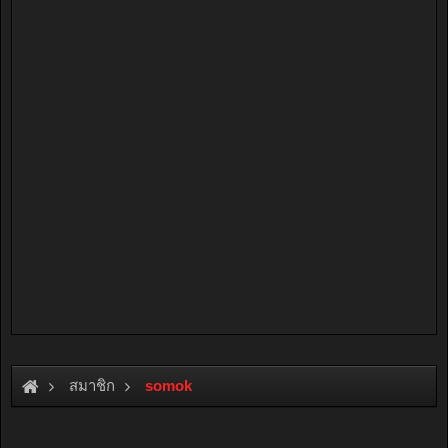
สมาชิก
somok