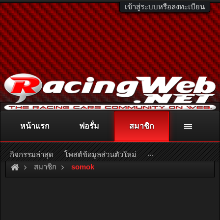
เข้าสู่ระบบหรือลงทะเบียน
หน้าแรก
ฟอรั่ม
สมาชิก
ติดต่อลงโฆษณา
racingweb@gmail.com
หรือโทร. 081-811-1138
หรืออ่านรายละเอียดเพิ่มเติม คลิกที่นี่
...
กิจกรรมล่าสุด
โพสต์ข้อมูลส่วนตัวใหม่
สมาชิก
somok