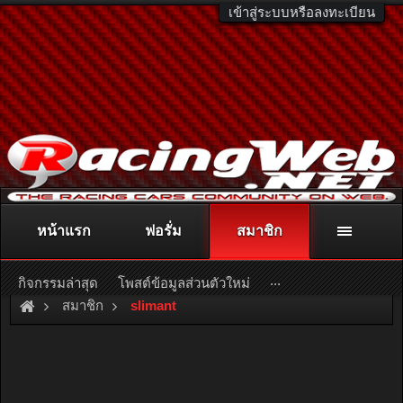
เข้าสู่ระบบหรือลงทะเบียน
หน้าแรก
ฟอรั่ม
สมาชิก
ติดต่อลงโฆษณา
racingweb@gmail.com
หรือโทร. 081-811-1138
หรืออ่านรายละเอียดเพิ่มเติม คลิกที่นี่
...
กิจกรรมล่าสุด
โพสต์ข้อมูลส่วนตัวใหม่
สมาชิก
slimant