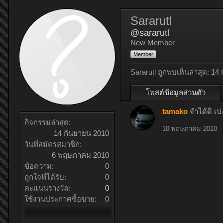
Sararutl
@sararutl
New Member
Member
Sararutl ถูกพบเห็นล่าสุด:
14 
โพสต์ข้อมูลส่วนตัว
tamako
จำได้ดิ เป
กิจกรรมล่าสุด:
10 พฤษภาคม 2010
14 กันยายน 2010
วันที่สมัครสมาชิก:
6 พฤษภาคม 2010
ข้อความ:
0
ถูกใจที่ได้รับ:
0
คะแนนรางวัล:
0
ใช้งานประกาศซื้อขาย:
0