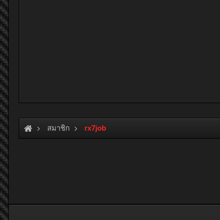
สมาชิก
rx7job