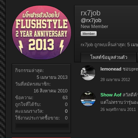
rx7job
@rx7job
New Member
Member
rx7job ถูกพบเห็นล่าสุด:
5 เม
โพสต์ข้อมูลส่วนตัว
lemonead
ชอบpre
กิจกรรมล่าสุด:
5 เมษายน 2013
28 เมษายน 2012
วันที่สมัครสมาชิก:
16 สิงหาคม 2010
Show Aof
สวัสดีค
ข้อความ:
63
แต่ไม่ทราบว่ารุ่นอ
ถูกใจที่ได้รับ:
0
26 พฤศจิกายน 2011
คะแนนรางวัล:
0
ใช้งานประกาศซื้อขาย:
0