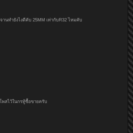
K.F_Spoon
P&#039;WAR
Tor @ Tanugi Factory
องจานทำยังไงดีคับ 25MM เท่ากับR32 ไหมคับ
P&#039;WAR
K.F_Spoon
ningningza
โพสไว้ในกรทู้ซื้อขายครับ