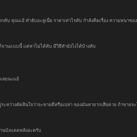
คับ คุณแอ้ ทำฮับอะลูเนี่ย ราคาเท่าไรคับ กำลังคิดเรื่อง ความหนาข
านแบบนี้ แต่หาไม่ได้คับ มีวิธีทำยังไงได้บ้างคับ
ช้าเลยนะแอ้
ยู่ระหว่างตัดสินใจว่าจะขายดีหรือเปล่า ของมันหายากเสียดาย ถ้าขายจะ
่านบังแดดหลังอะครับ