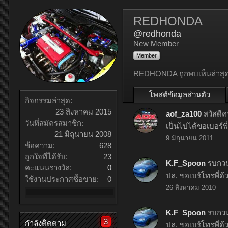
REDHONDA
@redhonda
New Member
Member
REDHONDA ถูกพบเห็นล่าสุด
โพสต์ข้อมูลส่วนตัว
กิจกรรมล่าสุด:
23 สิงหาคม 2015
aof_za100
สวัสดี
วันที่สมัครสมาชิก:
เป็นไปได้ขอเบอร์
21 มิถุนายน 2008
9 มิถุนายน 2011
ข้อความ:
628
ถูกใจที่ได้รับ:
23
K.F_Spoon
รบกวน
คะแนนรางวัล:
0
ปล. ขอเบร์โทรพี่ด
ใช้งานประกาศซื้อขาย:
0
26 สิงหาคม 2010
K.F_Spoon
รบกวน
3
กำลังติดตาม
ปล. ขอเบร์โทรพี่ด