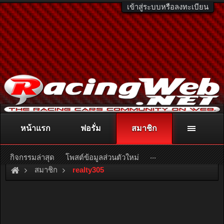
เข้าสู่ระบบหรือลงทะเบียน
หน้าแรก
ฟอรั่ม
สมาชิก
ติดต่อลงโฆษณา
racingweb@gmail.com
หรือโทร. 081-811-1138
หรืออ่านรายละเอียดเพิ่มเติม คลิกที่นี่
...
กิจกรรมล่าสุด
โพสต์ข้อมูลส่วนตัวใหม่
สมาชิก
realty305