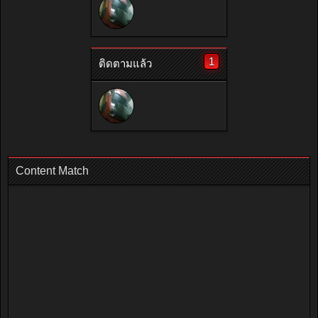
1
ติดตามแล้ว
Content Match