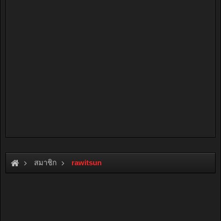
สมาชิก
rawitsun