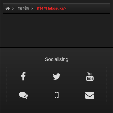
สมาชิก
หรั่ง ^Hakosuka^
Socialising