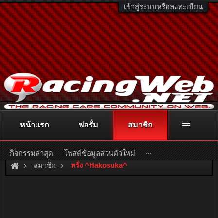
เข้าสู่ระบบหรือลงทะเบียน
หน้าแรก
ฟอรั่ม
สมาชิก
ติดต่อลงโฆษณา
racingweb@gmail.com
หรือโทร. 081-811-1138
หรืออ่านรายละเอียดเพิ่มเติม คลิกที่นี่
...
กิจกรรมล่าสุด
โพสต์ข้อมูลส่วนตัวใหม่
สมาชิก
หรั่ง ^Hakosuka^