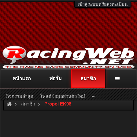
เข้าสู่ระบบหรือลงทะเบียน
หน้าแรก
ฟอรั่ม
สมาชิก
ติดต่อลงโฆษณา
racingweb@gmail.com
หรือโทร. 081-811-1138
หรืออ่านรายละเอียดเพิ่มเติม คลิกที่นี่
...
กิจกรรมล่าสุด
โพสต์ข้อมูลส่วนตัวใหม่
สมาชิก
Propoi EK98