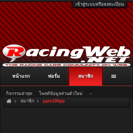
เข้าสู่ระบบหรือลงทะเบียน
หน้าแรก
ฟอรั่ม
สมาชิก
ติดต่อลงโฆษณา
racingweb@gmail.com
หรือโทร. 081-811-1138
หรืออ่านรายละเอียดเพิ่มเติม คลิกที่นี่
...
กิจกรรมล่าสุด
โพสต์ข้อมูลส่วนตัวใหม่
สมาชิก
pptc195pp