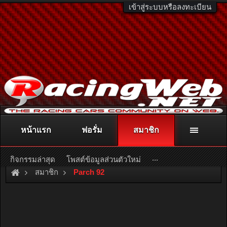
เข้าสู่ระบบหรือลงทะเบียน
หน้าแรก
ฟอรั่ม
สมาชิก
ติดต่อลงโฆษณา
racingweb@gmail.com
หรือโทร. 081-811-1138
หรืออ่านรายละเอียดเพิ่มเติม คลิกที่นี่
...
กิจกรรมล่าสุด
โพสต์ข้อมูลส่วนตัวใหม่
สมาชิก
Parch 92